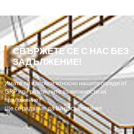
СВЪРЖЕТЕ СЕ С НАС БЕЗ
ЗАДЪЛЖЕНИЕ!
Имате ли въпроси относно нашите огради от
GRP или различните възможности за
приложение?
Ще се радваме да Ви посъветваме!