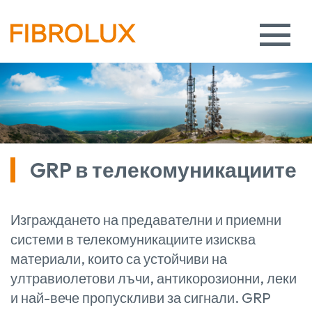
GRP в телекомуникациите
Изграждането на предавателни и приемни
системи в телекомуникациите изисква
материали, които са устойчиви на
ултравиолетови лъчи, антикорозионни, леки
и най-вече пропускливи за сигнали. GRP