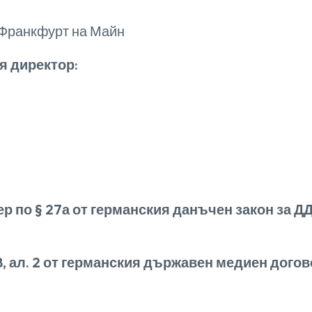
 Франкфурт на Майн
я директор:
по § 27а от германския данъчен закон за ДД
, ал. 2 от германския държавен медиен догов