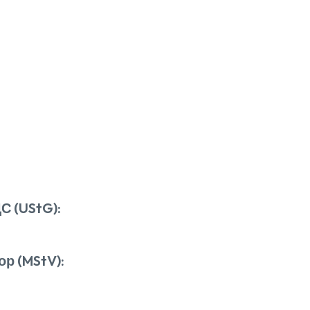
С (UStG):
ор (MStV):