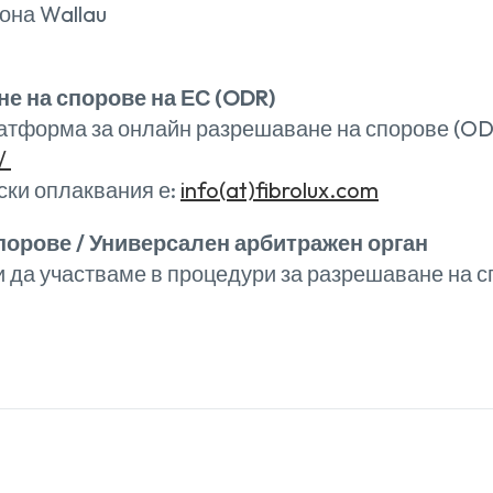
она Wallau
е на спорове на ЕС (ODR)
атформа за онлайн разрешаване на спорове (OD
r/
ски оплаквания е:
info(at)fibrolux.com
порове / Универсален арбитражен орган
и да участваме в процедури за разрешаване на 