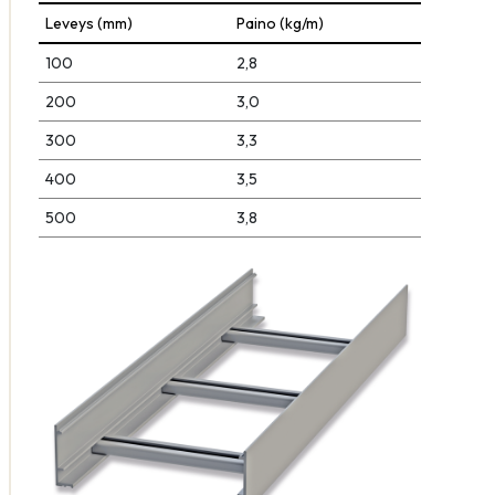
Leveys (mm)
Paino (kg/m)
100
2,8
200
3,0
300
3,3
400
3,5
500
3,8