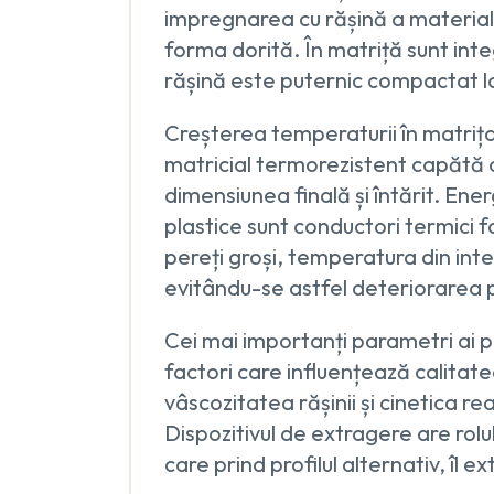
impregnarea cu rășină a materialel
forma dorită. În matriță sunt inte
rășină este puternic compactat la
Creșterea temperaturii în matrița
matricial termorezistent capătă o
dimensiunea finală și întărit. Ener
plastice sunt conductori termici fo
pereți groși, temperatura din inter
evitându-se astfel deteriorarea 
Cei mai importanți parametri ai pr
factori care influențează calita
vâscozitatea rășinii și cinetica r
Dispozitivul de extragere are rolul
care prind profilul alternativ, îl e