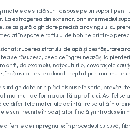
și matele de sticlă sunt dispuse pe un suport pentr
ior. La extragerea din exterior, prin intermediul sup
, se asigură o ghidare precisă a rovingului cu prete
imediat în spatele raftului de bobine printr-o perech
sionat; ruperea stratului de apă și desfășurarea ro
a se răsucesc, ceea ce îngreuneazăși la pierderi de
m ar fi, de exemplu, nețesuturile, covorașele sau țe
, încă uscat, este adunat treptat prin mai multe un
 sunt ghidate prin plăci dispuse în serie, prevăzut
 mai mult de forma dorită a profilului. Astfel se as
ce diferitele materiale de întărire se află în ordi
le sunt reunite în poziția lor finală și introduse în 
ee diferite de impregnare: în procedeul cu cuvă, fib