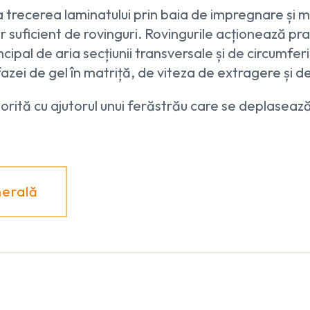
 trecerea laminatului prin baia de impregnare și ma
 suficient de rovinguri. Rovingurile acționează pra
cipal de aria secțiunii transversale și de circumferi
fazei de gel în matriță, de viteza de extragere și 
dorită cu ajutorul unui ferăstrău care se deplaseaz
nerală