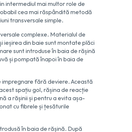
in intermediul mai multor role de
e probabil cea mai răspândită metodă
iuni transversale simple.
ansversale complexe. Materialul de
și ieșirea din baie sunt montate plăci
mare sunt introduse în baia de rășină
uvă și pompată înapoi în baia de
a de impregnare fără deviere. Această
 acest spațiu gol, rășina de reacție
ă a rășinii și pentru a evita așa-
nat cu fibrele și țesăturile
ntrodusă în baia de rășină. După