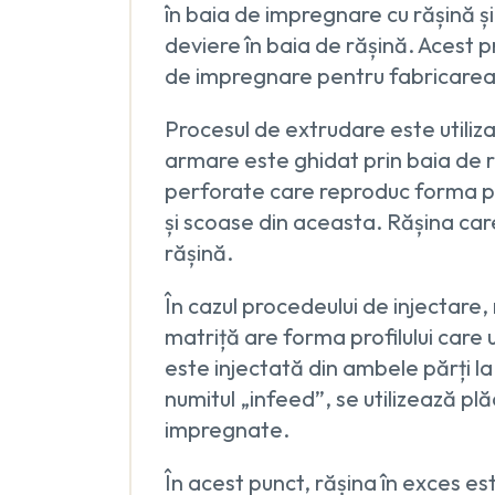
în baia de impregnare cu rășină ș
deviere în baia de rășină. Acest 
de impregnare pentru fabricarea p
Procesul de extrudare este utiliza
armare este ghidat prin baia de ră
perforate care reproduc forma pro
și scoase din aceasta. Rășina car
rășină.
În cazul procedeului de injectare,
matriță are forma profilului care u
este injectată din ambele părți la 
numitul „infeed”, se utilizează pl
impregnate.
În acest punct, rășina în exces es