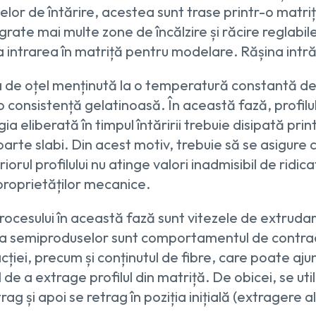
or de întărire, acestea sunt trase printr-o matriț
grate mai multe zone de încălzire și răcire reglabi
 intrarea în matriță pentru modelare. Rășina intră 
 de oțel menținută la o temperatură constantă dec
 consistență gelatinoasă. În această fază, profilul
gia eliberată în timpul întăririi trebuie disipată pri
arte slabi. Din acest motiv, trebuie să se asigure că,
iorul profilului nu atinge valori inadmisibil de rid
proprietăților mecanice.
ocesului în această fază sunt vitezele de extrudare
tea semiproduselor sunt comportamentul de contrac
eacției, precum și conținutul de fibre, care poate a
 de a extrage profilul din matriță. De obicei, se uti
xtrag și apoi se retrag în poziția inițială (extragere 