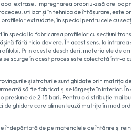
i apoi extrase. Impregnarea propriu-zisă are loc pr
procedeu, utilizat și în tehnica de înfășurare, est
rofilelor extrudate, în special pentru cele cu secț
t în special la fabricarea profilelor cu secțiuni tr
șină fără nicio deviere. În acest sens, la intrarea 
filului. Prin aceste deschideri, materialele de ar
e se scurge în acest proces este colectată într-o c
 rovingurile și straturile sunt ghidate prin matriț
rmează să fie fabricat și se lărgește în interior. În
o presiune de 2-15 bari. Pentru o distribuție mai bun
ăci de ghidare care alimentează matrița în mod ordo
te îndepărtată de pe materialele de întărire și rei