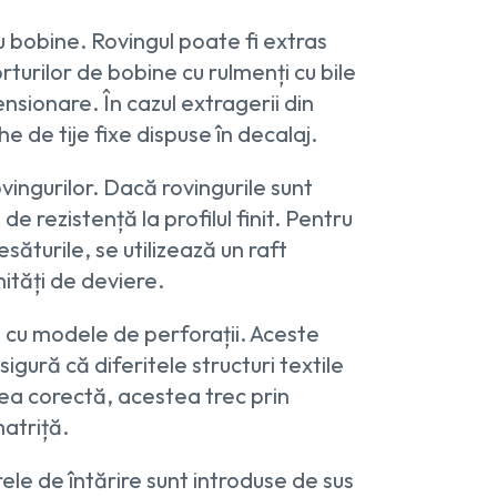
u bobine. Rovingul poate fi extras
orturilor de bobine cu rulmenți cu bile
nsionare. În cazul extragerii din
e de tije fixe dispuse în decalaj.
vingurilor. Dacă rovingurile sunt
 rezistență la profilul finit. Pentru
săturile, se utilizează un raft
ități de deviere.
e cu modele de perforații. Aceste
igură că diferitele structuri textile
nea corectă, acestea trec prin
matriță.
rele de întărire sunt introduse de sus