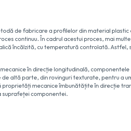
odă de fabricare a profilelor din material plastic 
roces continuu. În cadrul acestui proces, mai multe
lică încălzită, cu temperatură controlată. Astfel, 
 mecanice în direcție longitudinală, componentele 
e de altă parte, din rovinguri texturate, pentru a um
ră proprietăți mecanice îmbunătățite în direcție tr
a suprafeței componentei.