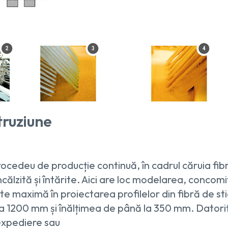
truziune
rocedeu de producție continuă, în cadrul căruia fib
ncălzită și întărite. Aici are loc modelarea, concomi
tate maximă în proiectarea profilelor din fibră de s
la 1200 mm și înălțimea de până la 350 mm. Datorit
 expediere sau