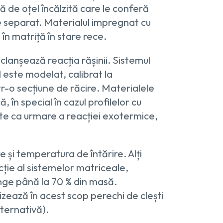
ă de oțel încălzită care le conferă
le separat. Materialul impregnat cu
în matriță în stare rece.
lanșează reacția rășinii. Sistemul
 este modelat, calibrat la
ntr-o secțiune de răcire. Materialele
 în special în cazul profilelor cu
icate ca urmare a reacției exotermice,
 și temperatura de întărire. Alți
ție al sistemelor matriceale,
junge până la 70 % din masă.
lizează în acest scop perechi de clești
alternativă).